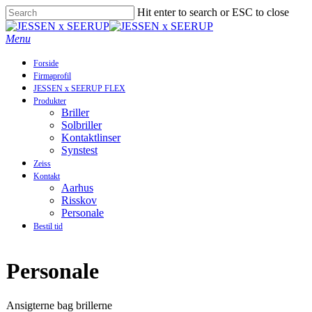
Skip
Hit enter to search or ESC to close
to
Close
main
Search
Menu
content
Forside
Firmaprofil
JESSEN x SEERUP FLEX
Produkter
Briller
Solbriller
Kontaktlinser
Synstest
Zeiss
Kontakt
Aarhus
Risskov
Personale
Bestil tid
Personale
Ansigterne bag brillerne