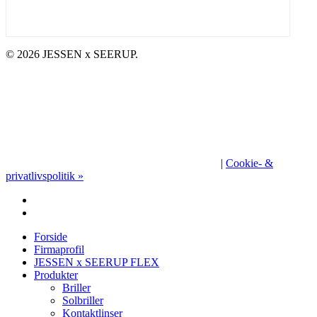
Synstest
© 2026 JESSEN x SEERUP.
|
Cookie- &
privatlivspolitik »
facebook
instagram
Close
Forside
Menu
Firmaprofil
JESSEN x SEERUP FLEX
Produkter
Briller
Solbriller
Kontaktlinser