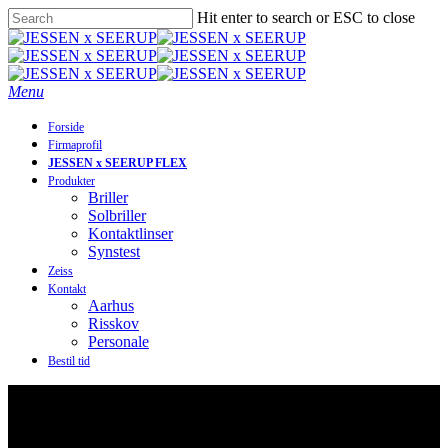
Skip
Hit enter to search or ESC to close
to
Close
main
Search
content
Menu
Forside
Firmaprofil
JESSEN x SEERUP FLEX
Produkter
Briller
Solbriller
Kontaktlinser
Synstest
Zeiss
Kontakt
Aarhus
Risskov
Personale
Bestil tid