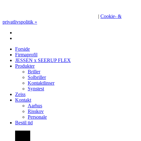
|
Cookie- &
privatlivspolitik »
facebook
instagram
Close
Forside
Menu
Firmaprofil
JESSEN x SEERUP FLEX
Produkter
Briller
Solbriller
Kontaktlinser
Synstest
Zeiss
Kontakt
Aarhus
Risskov
Personale
Bestil tid