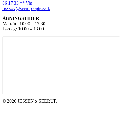
86 17 33 ** Vis
risskov@seerup-optics.dk
ÅBNINGSTIDER
Man-fre: 10.00 – 17.30
Lørdag: 10.00 – 13.00
JESSEN x SEERUP FLEX
Briller
Solbriller
Kontaktlinser
Synstest
© 2026 JESSEN x SEERUP.