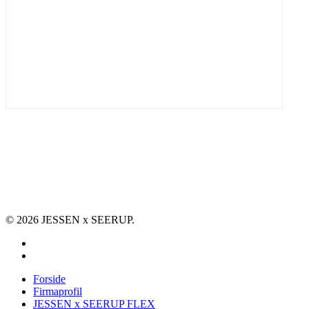
JESSEN x SEERUP FLEX
Briller
Solbriller
Kontaktlinser
Synstest
© 2026 JESSEN x SEERUP.
facebook
instagram
Close
Forside
Menu
Firmaprofil
JESSEN x SEERUP FLEX