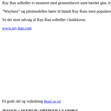
Ray Ban solbriller er monteret med gennemfarvet samt hærdet glas, hvilk
”Wayfarer” og pilotmodellen hører til blandt Ray Bans mest populære s
Se det store udvalg af Ray-Ban solbriller i butikkerne.
www.ray-ban.com
Få gode råd og vejledning
Bestil en tid
JESSEN x SEERUP | OPTIKER I AARHUS