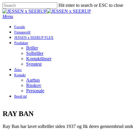
Skip
Hit enter to search or ESC to close
to
Close
main
Search
Menu
content
Forside
Firmaprofil
JESSEN x SEERUP FLEX
Produkter
Briller
Solbriller
Kontaktlinser
Synstest
Zeiss
Kontakt
Aarhus
Risskov
Personale
Bestil tid
RAY BAN
Ray Ban har lavet solbriller siden 1937 og fik deres gennembrud under 